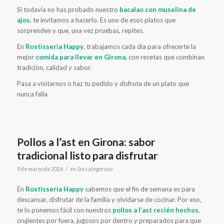
Si todavía no has probado nuestro
bacalao con muselina de
ajos
, te invitamos a hacerlo. Es uno de esos platos que
sorprenden y que, una vez pruebas, repites.
En
Rostisseria Happy
, trabajamos cada día para ofrecerte la
mejor
comida para llevar en Girona
, con recetas que combinan
tradición, calidad y sabor.
Pasa a visitarnos o haz tu pedido y disfruta de un plato que
nunca falla.
Pollos a l’ast en Girona: sabor
tradicional listo para disfrutar
/
9 de marzo de 2026
en
Sin categorizar
En
Rostisseria Happy
sabemos que el fin de semana es para
descansar, disfrutar de la familia y olvidarse de cocinar. Por eso,
te lo ponemos fácil con nuestros
pollos a l’ast recién hechos
,
crujientes por fuera, jugosos por dentro y preparados para que