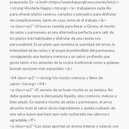
preparada. En <a href=»https://www.happygirona.com/es/inici/»>
<strong>Rostería Happy</strong></a> trabajamos cada día
para ofrecer platos caseros, variados y pensados ​​para disfrutar
sin complicaciones, tanto en casa como en el trabajo.</p>
<p class=»p1″>Si buscas comida para llevar a Girona, el risotto
de setas y parmesano es una alternativa perfecta para salir de
los platos más habituales y disfrutar de una receta con
personalidad. Es un plato que combina la suavidad del arroz, la
intensidad de las setas y el toque inconfundible del parmesano,
consiguiendo una textura cremosa y un sabor profundo que
gusta tanto a los amantes de la cocina tradicional como a quienes
buscan opciones más especiales.</p>
<h4 class=»p1″><strong>Un risotto cremoso y lleno de
sabor</strong></h4>
<p class=»p1″>El secreto de un buen risotto es su textura. No
debe quedar seco ni demasiado líquido, sino cremoso, meloso y
bien atado. En nuestro risotto de setas y parmesano, el arroz
absorbe todo el sabor de los ingredientes y queda rodeado de
una salsa suave que hace que cada cucharada sea sabrosa y
agradable.</P>
<p class=»p1″>Las setas aportan un aroma intenso y natural, con