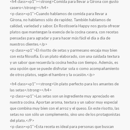
<h4 class=»p1″><strong>Comida para llevar a Girona con gusto
casero</strong></h4>
<p class=»p1″>Cuando hablamos de comida para llevar a
Girona, no hablamos sólo de rapidez. También hablamos de
calidad, variedad y sabor. En Rostisseria Happy nos gusta ofrecer
platos que mantengan la esencia de la cocina casera, con recetas
pensadas para agradar y para hacer más fácil el día a día de
nuestros clientes.</p>
<p class=»p1″>El risotto de setas y parmesano encaja muy bien
con esta filosofía. Es un plato elaborado, con una cuidada textura
y un sabor que recuerda la cocina hecha con tiempo. Además, es
una opción que se puede disfrutar sola o como acompañamiento
de otros platos, según el hambre y la ocasión.</p>
<h4 class=»p1″><strong>Un plato perfecto para los amantes de
las setas</strong></h4>
<p class=»p1″>Las setas son un ingrediente muy apreciado en
nuestra cocina. Aportan aroma, textura y un sabor muy especial
que combina muy bien con el arroz y el queso. En este risotto, las
setas no son sólo un complemento, sino uno de los protagonistas
del plato.</P>
<p class=»p1″>Esta receta es ideal para personas que buscan