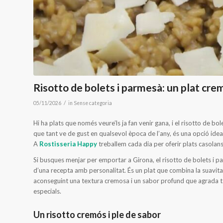
Risotto de bolets i parmesà: un plat cre
/
05/11/2026
in
Sense categoria
Hi ha plats que només veure’ls ja fan venir gana, i el risotto de b
que tant ve de gust en qualsevol època de l’any, és una opció idea
A
Rostisseria Happy
treballem cada dia per oferir plats casolans
Si busques menjar per emportar a Girona, el risotto de bolets i pa
d’una recepta amb personalitat. És un plat que combina la suavitat d
aconseguint una textura cremosa i un sabor profund que agrada ta
especials.
Un risotto cremós i ple de sabor