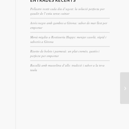
ENTRADES RECENTS
Pollastre rostit cada dia d’agost: la solució perfecta per
gaudir de l’estiu sense cuinar
Arròs negre amb gambes a Girona: sabor de mar llest per
emportar
Menú migdia a Rostisseria Happy: menjar casolà, ràpid i
saborós a Girona
Risotto de bolets i parmesà: un plat cremós, gustós i
perfecte per emportar
Bacallà amb mussolina d’alls: tradició i sabor a la teva
taula