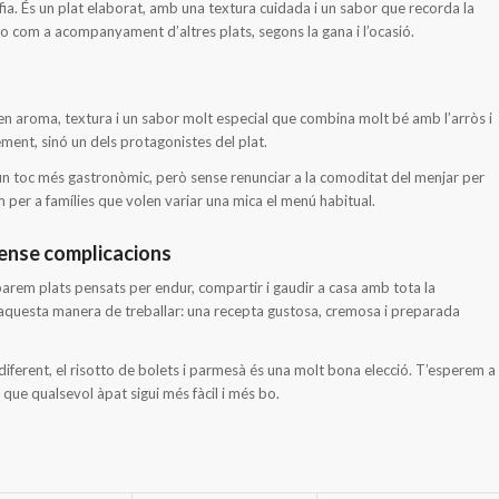
ia. És un plat elaborat, amb una textura cuidada i un sabor que recorda la
o com a acompanyament d’altres plats, segons la gana i l’ocasió.
ten aroma, textura i un sabor molt especial que combina molt bé amb l’arròs i
ment, sinó un dels protagonistes del plat.
n toc més gastronòmic, però sense renunciar a la comoditat del menjar per
 per a famílies que volen variar una mica el menú habitual.
sense complicacions
parem plats pensats per endur, compartir i gaudir a casa amb tota la
’aquesta manera de treballar: una recepta gustosa, cremosa i preparada
iferent, el risotto de bolets i parmesà és una molt bona elecció. T’esperem a
que qualsevol àpat sigui més fàcil i més bo.