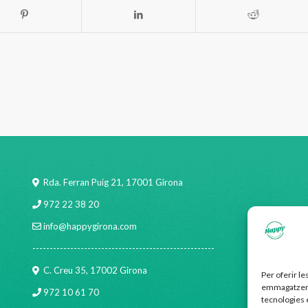
Rda. Ferran Puig 21, 17001 Girona
972 22 38 20
info@happygirona.com
-----------------------------------------------------
C. Creu 35, 17002 Girona
Per oferir le
emmagatzemar
972 10 61 70
tecnologies