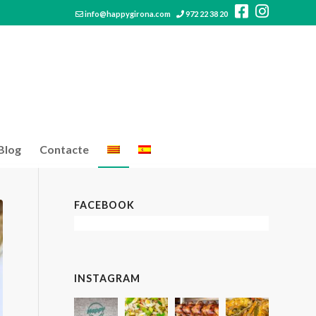
info@happygirona.com
972 22 38 20
Blog
Contacte
FACEBOOK
INSTAGRAM