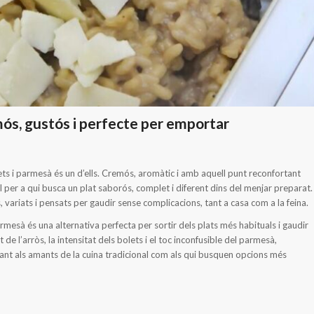
mós, gustós i perfecte per emportar
olets i parmesà és un d’ells. Cremós, aromàtic i amb aquell punt reconfortant
l per a qui busca un plat saborós, complet i diferent dins del menjar preparat.
, variats i pensats per gaudir sense complicacions, tant a casa com a la feina.
rmesà és una alternativa perfecta per sortir dels plats més habituals i gaudir
e l’arròs, la intensitat dels bolets i el toc inconfusible del parmesà,
nt als amants de la cuina tradicional com als qui busquen opcions més