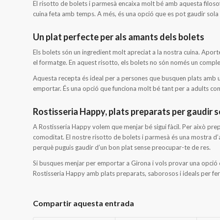
El risotto de bolets i parmesà encaixa molt bé amb aquesta filosof
cuina feta amb temps. A més, és una opció que es pot gaudir sola 
Un plat perfecte per als amants dels bolets
Els bolets són un ingredient molt apreciat a la nostra cuina. Apor
el formatge. En aquest risotto, els bolets no són només un comple
Aquesta recepta és ideal per a persones que busquen plats amb u
emportar. És una opció que funciona molt bé tant per a adults com
Rostisseria Happy, plats preparats per gaudir 
A Rostisseria Happy volem que menjar bé sigui fàcil. Per això pre
comoditat. El nostre risotto de bolets i parmesà és una mostra d
perquè puguis gaudir d’un bon plat sense preocupar-te de res.
Si busques menjar per emportar a Girona i vols provar una opció d
Rostisseria Happy amb plats preparats, saborosos i ideals per fer 
Compartir aquesta entrada