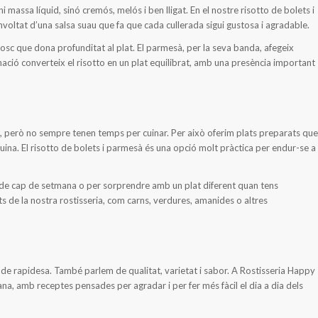
i massa líquid, sinó cremós, melós i ben lligat. En el nostre risotto de bolets i
nvoltat d’una salsa suau que fa que cada cullerada sigui gustosa i agradable.
osc que dona profunditat al plat. El parmesà, per la seva banda, afegeix
nació converteix el risotto en un plat equilibrat, amb una presència important
 però no sempre tenen temps per cuinar. Per això oferim plats preparats que
ina. El risotto de bolets i parmesà és una opció molt pràctica per endur-se a
 de cap de setmana o per sorprendre amb un plat diferent quan tens
 de la nostra rostisseria, com carns, verdures, amanides o altres
 rapidesa. També parlem de qualitat, varietat i sabor. A Rostisseria Happy
ana, amb receptes pensades per agradar i per fer més fàcil el dia a dia dels