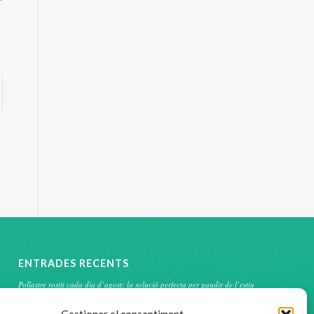
ENTRADES RECENTS
Pollastre rostit cada dia d’agost: la solució perfecta per gaudir de l’estiu
sense cuinar