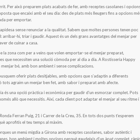
it. Per això preparem plats acabats de fer, amb receptes casolanes i opcion
oposta que encaixi amb el seu dia: des de plats més lleugers fins a opcions mé
ada per emportar.
rapidesa sense renunciar a la qualitat. Sabem que moltes persones tenen poc
 arribar-hi, triar i gaudir. Aquest és un dels grans avantatges del menjar per
ver de cuinar a casa.
de la zona com per a veïns que volen emportar-se el menjar preparat,
ies que necessiten una solució còmoda per al dia a dia. A Rostisseria Happy
s menjar bé, amb bon ambient i sense complicacions.
 busquem oferir plats desitjables, amb opcions que s’adaptin a diferents
ò tots agraïm un menjar ben fet, amb sabor i preparat amb afecte.
ia és una opció pràctica i econòmica per gaudir d’un esmorzar complet. Pots
omés allò que necessitis. Així, cada client pot adaptar el menjar al seu ritme i
 Ronda Ferran Puig, 21 i Carrer de la Creu, 35. En tots dos punts t’esperem
uè aprofitis el teu temps al màxim.
 cerques un menú migdia a Girona amb receptes casolanes, sabor autèntic i
anes, bon ambient i moltes opcions perquè gaudeixis d’un àpat complet, ràpi