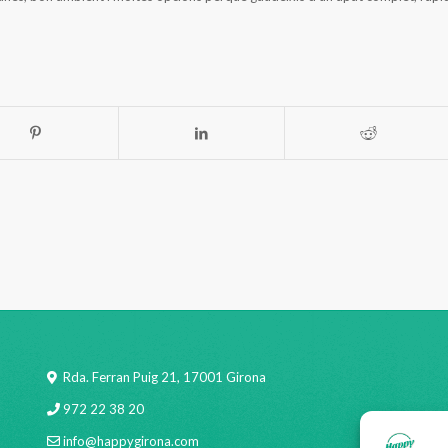
Rda. Ferran Puig 21, 17001 Girona
972 22 38 20
info@happygirona.com