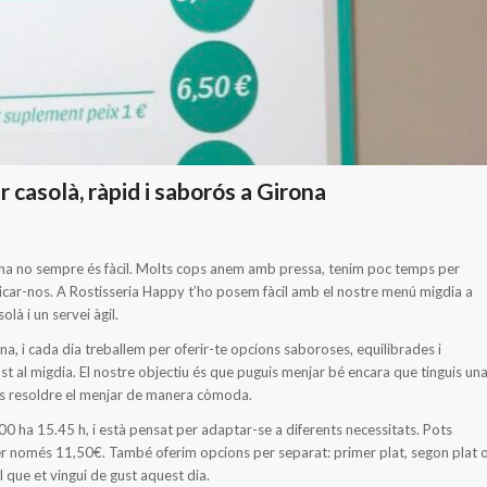
casolà, ràpid i saborós a Girona
ana no sempre és fàcil. Molts cops anem amb pressa, tenim poc temps per
car-nos. A Rostisseria Happy t’ho posem fàcil amb el nostre menú migdia a
là i un servei àgil.
a, i cada dia treballem per oferir-te opcions saboroses, equilibrades i
 al migdia. El nostre objectiu és que puguis menjar bé encara que tinguis un
uis resoldre el menjar de manera còmoda.
.00 ha 15.45 h, i està pensat per adaptar-se a diferents necessitats. Pots
per només 11,50€. També oferim opcions per separat: primer plat, segon plat 
 que et vingui de gust aquest dia.