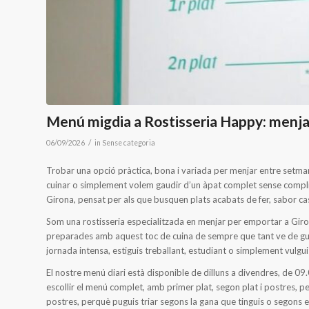
Menú migdia a Rostisseria Happy: menjar 
/
06/09/2026
in
Sense categoria
Trobar una opció pràctica, bona i variada per menjar entre setm
cuinar o simplement volem gaudir d’un àpat complet sense compli
Girona, pensat per als que busquen plats acabats de fer, sabor caso
Som una rostisseria especialitzada en menjar per emportar a Giron
preparades amb aquest toc de cuina de sempre que tant ve de gust
jornada intensa, estiguis treballant, estudiant o simplement vulg
El nostre menú diari està disponible de dilluns a divendres, de 09
escollir el menú complet, amb primer plat, segon plat i postres, 
postres, perquè puguis triar segons la gana que tinguis o segons el