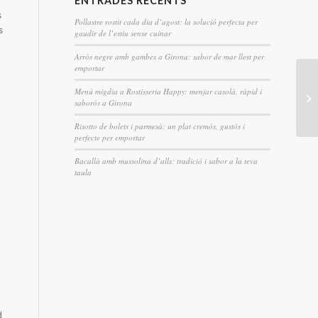
ENTRADES RECENTS
s
Pollastre rostit cada dia d’agost: la solució perfecta per
s
gaudir de l’estiu sense cuinar
Arròs negre amb gambes a Girona: sabor de mar llest per
emportar
Menú migdia a Rostisseria Happy: menjar casolà, ràpid i
saborós a Girona
Risotto de bolets i parmesà: un plat cremós, gustós i
perfecte per emportar
Bacallà amb mussolina d’alls: tradició i sabor a la teva
taula
d