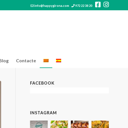
info@happygirona.com
972 22 38 20
Blog
Contacte
FACEBOOK
INSTAGRAM