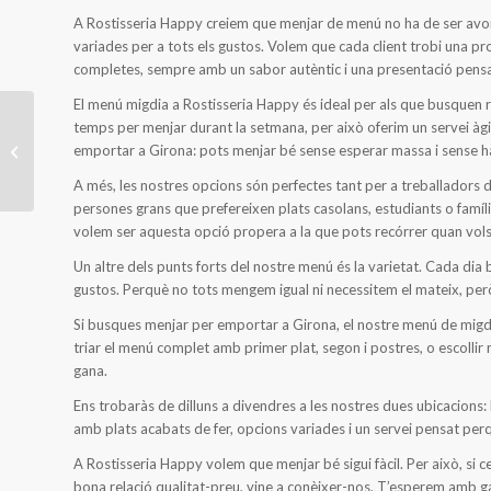
A Rostisseria Happy creiem que menjar de menú no ha de ser avorr
variades per a tots els gustos. Volem que cada client trobi una pr
completes, sempre amb un sabor autèntic i una presentació pens
El menú migdia a Rostisseria Happy és ideal per als que busquen 
Risotto de bolets i
temps per menjar durant la setmana, per això oferim un servei àgil:
parmesà: un plat
emportar a Girona: pots menjar bé sense esperar massa i sense ha
cremós, gustós i
A més, les nostres opcions són perfectes tant per a treballadors 
perfecte per empor...
persones grans que prefereixen plats casolans, estudiants o famíl
volem ser aquesta opció propera a la que pots recórrer quan vol
Un altre dels punts forts del nostre menú és la varietat. Cada dia
gustos. Perquè no tots mengem igual ni necessitem el mateix, per
Si busques menjar per emportar a Girona, el nostre menú de migd
triar el menú complet amb primer plat, segon i postres, o escollir n
gana.
Ens trobaràs de dilluns a divendres a les nostres dues ubicacions:
amb plats acabats de fer, opcions variades i un servei pensat perq
A Rostisseria Happy volem que menjar bé sigui fàcil. Per això, si
bona relació qualitat-preu, vine a conèixer-nos. T’esperem amb g