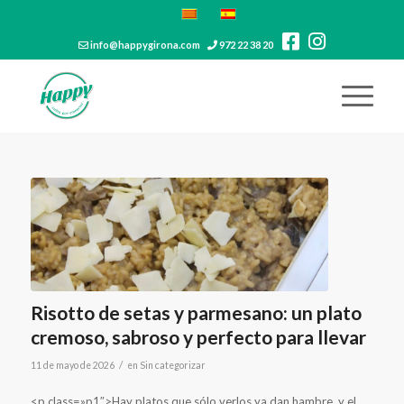
info@happygirona.com
972 22 38 20
Risotto de setas y parmesano: un plato
cremoso, sabroso y perfecto para llevar
/
11 de mayo de 2026
en
Sin categorizar
<p class=»p1″>Hay platos que sólo verlos ya dan hambre, y el