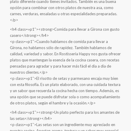
plato diferente cuando tienes invitados. También es una buena
opción para combinar con otros platos de nuestra asa, como
carnes, verduras, ensaladas u otras especialidades preparadas.
</p>
<h4 class=»p1″><strong>Comida para llevar a Girona con gusto
casero</strong></h4>
<p class=»p1″>Cuando hablamos de comida para llevar a
Girona, no hablamos sólo de rapidez. También hablamos de
calidad, variedad y sabor. En Rostisseria Happy nos gusta ofrecer
platos que mantengan la esencia de la cocina casera, con recetas
pensadas para agradar y para hacer más fácil el día a día de
nuestros clientes.</p>
<p class=»p1″>El risotto de setas y parmesano encaja muy bien
con esta filosofía. Es un plato elaborado, con una cuidada textura
y un sabor que recuerda la cocina hecha con tiempo. Además, es
una opción que se puede disfrutar sola o como acompañamiento
de otros platos, según el hambre y la ocasión.</p>
<h4 class=»p1″><strong>Un plato perfecto para los amantes de
las setas</strong></h4>
<p class=»p1″>Las setas son un ingrediente muy apreciado en
nuestra cocina. Aportan aroma, textura y un sabor muy especial