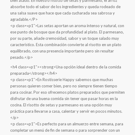
bien atado. En nuestro risotto de setas y parmesano, el arroz
absorbe todo el sabor de los ingredientes y queda rodeado de
una salsa suave que hace que cada cucharada sea sabrosa y
agradable.</P>
<p class=»p1″>Las setas aportan un aroma intenso y natural, con
ese punto de bosque que da profundidad al plato. El parmesano,
por su parte, añade cremosidad, sabor y un toque salado muy
característico. Esta combinación convierte al risotto en un plato
equilibrado, con una presencia importante pero sin resultar
pesado.</p>
<h4 class=»p1″><strong>Una opción ideal dentro de la comida
preparada</strong></h4>
<p class=»p1″>En Rostisserie Happy sabemos que muchas
personas quieren comer bien, pero no siempre tienen tiempo
para cocinar. Por eso ofrecemos platos preparados que permiten
disfrutar de una buena comida sin tener que pasar horas en la
cocina. El risotto de setas y parmesano es una opción muy
práctica para llevarse a casa, calentar y servir en pocos minutos.
</p>
<p class=»p1″>Es perfecto para un almuerzo entre semana, para
completar un menú de fin de semana o para sorprender con un