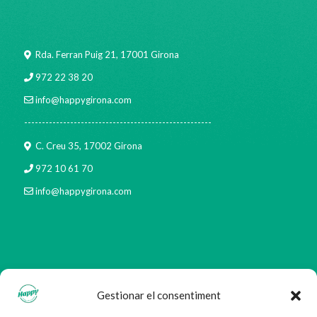
Rda. Ferran Puig 21, 17001 Girona
972 22 38 20
info@happygirona.com
-----------------------------------------------------
C. Creu 35, 17002 Girona
972 10 61 70
info@happygirona.com
ENTRADAS RECIENTES
Gestionar el consentiment
Arroz negro con gambas en Girona: sabor de mar listo para llevar