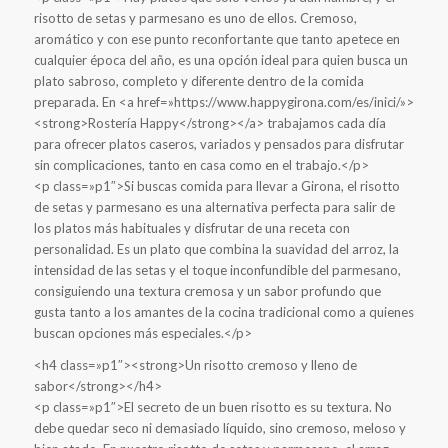
risotto de setas y parmesano es uno de ellos. Cremoso,
aromático y con ese punto reconfortante que tanto apetece en
cualquier época del año, es una opción ideal para quien busca un
plato sabroso, completo y diferente dentro de la comida
preparada. En <a href=»https://www.happygirona.com/es/inici/»>
<strong>Rostería Happy</strong></a> trabajamos cada día
para ofrecer platos caseros, variados y pensados ​​para disfrutar
sin complicaciones, tanto en casa como en el trabajo.</p>
<p class=»p1″>Si buscas comida para llevar a Girona, el risotto
de setas y parmesano es una alternativa perfecta para salir de
los platos más habituales y disfrutar de una receta con
personalidad. Es un plato que combina la suavidad del arroz, la
intensidad de las setas y el toque inconfundible del parmesano,
consiguiendo una textura cremosa y un sabor profundo que
gusta tanto a los amantes de la cocina tradicional como a quienes
buscan opciones más especiales.</p>
<h4 class=»p1″><strong>Un risotto cremoso y lleno de
sabor</strong></h4>
<p class=»p1″>El secreto de un buen risotto es su textura. No
debe quedar seco ni demasiado líquido, sino cremoso, meloso y